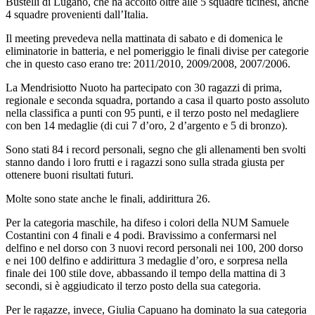
Bustelli di Lugano, che ha accolto oltre alle 5 squadre ticinesi, anche
4 squadre provenienti dall’Italia.
Il meeting prevedeva nella mattinata di sabato e di domenica le
eliminatorie in batteria, e nel pomeriggio le finali divise per categorie
che in questo caso erano tre: 2011/2010, 2009/2008, 2007/2006.
La Mendrisiotto Nuoto ha partecipato con 30 ragazzi di prima,
regionale e seconda squadra, portando a casa il quarto posto assoluto
nella classifica a punti con 95 punti, e il terzo posto nel medagliere
con ben 14 medaglie (di cui 7 d’oro, 2 d’argento e 5 di bronzo).
Sono stati 84 i record personali, segno che gli allenamenti ben svolti
stanno dando i loro frutti e i ragazzi sono sulla strada giusta per
ottenere buoni risultati futuri.
Molte sono state anche le finali, addirittura 26.
Per la categoria maschile, ha difeso i colori della NUM Samuele
Costantini con 4 finali e 4 podi. Bravissimo a confermarsi nel
delfino e nel dorso con 3 nuovi record personali nei 100, 200 dorso
e nei 100 delfino e addirittura 3 medaglie d’oro, e sorpresa nella
finale dei 100 stile dove, abbassando il tempo della mattina di 3
secondi, si è aggiudicato il terzo posto della sua categoria.
Per le ragazze, invece, Giulia Capuano ha dominato la sua categoria