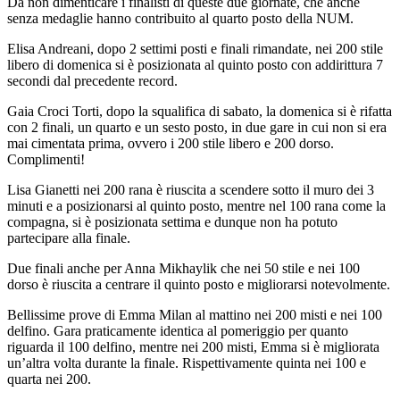
Da non dimenticare i finalisti di queste due giornate, che anche
senza medaglie hanno contribuito al quarto posto della NUM.
Elisa Andreani, dopo 2 settimi posti e finali rimandate, nei 200 stile
libero di domenica si è posizionata al quinto posto con addirittura 7
secondi dal precedente record.
Gaia Croci Torti, dopo la squalifica di sabato, la domenica si è rifatta
con 2 finali, un quarto e un sesto posto, in due gare in cui non si era
mai cimentata prima, ovvero i 200 stile libero e 200 dorso.
Complimenti!
Lisa Gianetti nei 200 rana è riuscita a scendere sotto il muro dei 3
minuti e a posizionarsi al quinto posto, mentre nel 100 rana come la
compagna, si è posizionata settima e dunque non ha potuto
partecipare alla finale.
Due finali anche per Anna Mikhaylik che nei 50 stile e nei 100
dorso è riuscita a centrare il quinto posto e migliorarsi notevolmente.
Bellissime prove di Emma Milan al mattino nei 200 misti e nei 100
delfino. Gara praticamente identica al pomeriggio per quanto
riguarda il 100 delfino, mentre nei 200 misti, Emma si è migliorata
un’altra volta durante la finale. Rispettivamente quinta nei 100 e
quarta nei 200.