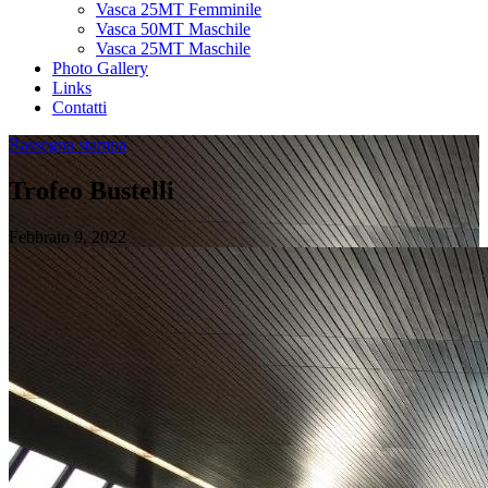
Vasca 25MT Femminile
Vasca 50MT Maschile
Vasca 25MT Maschile
Photo Gallery
Links
Contatti
Rassegna stampa
Trofeo Bustelli
Febbraio 9, 2022