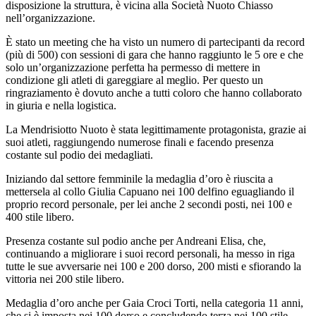
disposizione la struttura, è vicina alla Società Nuoto Chiasso
nell’organizzazione.
È stato un meeting che ha visto un numero di partecipanti da record
(più di 500) con sessioni di gara che hanno raggiunto le 5 ore e che
solo un’organizzazione perfetta ha permesso di mettere in
condizione gli atleti di gareggiare al meglio. Per questo un
ringraziamento è dovuto anche a tutti coloro che hanno collaborato
in giuria e nella logistica.
La Mendrisiotto Nuoto è stata legittimamente protagonista, grazie ai
suoi atleti, raggiungendo numerose finali e facendo presenza
costante sul podio dei medagliati.
Iniziando dal settore femminile la medaglia d’oro è riuscita a
mettersela al collo Giulia Capuano nei 100 delfino eguagliando il
proprio record personale, per lei anche 2 secondi posti, nei 100 e
400 stile libero.
Presenza costante sul podio anche per Andreani Elisa, che,
continuando a migliorare i suoi record personali, ha messo in riga
tutte le sue avversarie nei 100 e 200 dorso, 200 misti e sfiorando la
vittoria nei 200 stile libero.
Medaglia d’oro anche per Gaia Croci Torti, nella categoria 11 anni,
che si è imposta nei 100 dorso e concludendo terza nei 100 stile