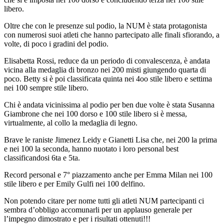
libero.
Oltre che con le presenze sul podio, la NUM è stata protagonista
con numerosi suoi atleti che hanno partecipato alle finali sfiorando, a
volte, di poco i gradini del podio.
Elisabetta Rossi, reduce da un periodo di convalescenza, è andata
vicina alla medaglia di bronzo nei 200 misti giungendo quarta di
poco. Betty si è poi classificata quinta nei 4oo stile libero e settima
nei 100 sempre stile libero.
Chi è andata vicinissima al podio per ben due volte è stata Susanna
Giambrone che nei 100 dorso e 100 stile libero si è messa,
virtualmente, al collo la medaglia di legno.
Brave le raniste Jimenez Leidy e Gianetti Lisa che, nei 200 la prima
e nei 100 la seconda, hanno nuotato i loro personal best
classificandosi 6ta e 5ta.
Record personal e 7° piazzamento anche per Emma Milan nei 100
stile libero e per Emily Gulfi nei 100 delfino.
Non potendo citare per nome tutti gli atleti NUM partecipanti ci
sembra d’obbligo accomunarli per un applauso generale per
l’impegno dimostrato e per i risultati ottenuti!!!